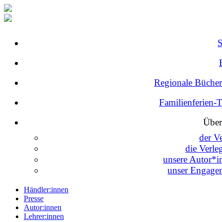
Regionale Bücher
Familienferien-
Über
der V
die Verle
unsere Autor*i
unser Engage
Händler:innen
Presse
Autor:innen
Lehrer:innen