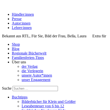
Händler:innen
Presse
Autor:innen
Lehrer:innen
Bekannt aus
RTL, Für Sie, Bild der Frau, Bella, Laura
Extra für
Shop
Blog
Regionale Bücherwelt
Familienferien-Tipps
Über uns
der Verlag
die Verlegerin
unsere Autor*innen
unser Engagement
Suche
Buchtipps
Bilderbücher für Klein und Größer
Leseabenteuer von 6 bis 12