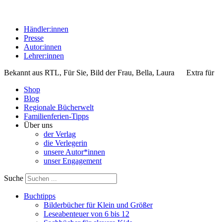
Händler:innen
Presse
Autor:innen
Lehrer:innen
Bekannt aus
RTL, Für Sie, Bild der Frau, Bella, Laura
Extra für
Shop
Blog
Regionale Bücherwelt
Familienferien-Tipps
Über uns
der Verlag
die Verlegerin
unsere Autor*innen
unser Engagement
Suche
Buchtipps
Bilderbücher für Klein und Größer
Leseabenteuer von 6 bis 12