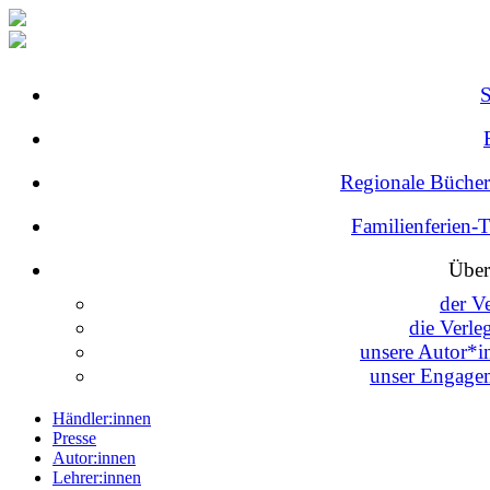
Regionale Bücher
Familienferien-
Über
der V
die Verle
unsere Autor*i
unser Engage
Händler:innen
Presse
Autor:innen
Lehrer:innen