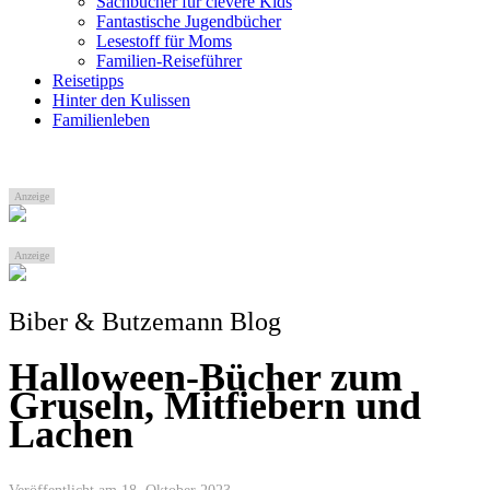
Sachbücher für clevere Kids
Fantastische Jugendbücher
Lesestoff für Moms
Familien-Reiseführer
Reisetipps
Hinter den Kulissen
Familienleben
Anzeige
Anzeige
Biber & Butzemann Blog
Halloween-Bücher zum
Gruseln, Mitfiebern und
Lachen
Veröffentlicht am 18. Oktober 2023