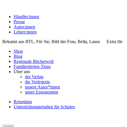
Händler:innen
Presse
Autor:innen
Lehrer:innen
Bekannt aus
RTL, Für Sie, Bild der Frau, Bella, Laura
Extra für
Shop
Blog
Regionale Bücherwelt
Familienferien-Tipps
Über uns
der Verlag
die Verlegerin
unsere Autor*innen
unser Engagement
Reisetipps
Unterrichtsmaterialien für Schulen
Anzeige