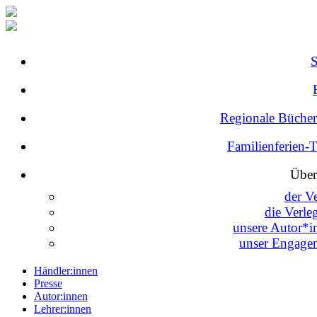
Regionale Bücher
Familienferien-
Über
der V
die Verle
unsere Autor*i
unser Engage
Händler:innen
Presse
Autor:innen
Lehrer:innen