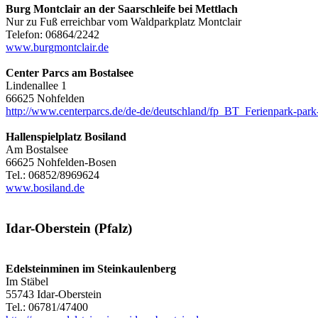
Burg Montclair an der Saarschleife bei Mettlach
Nur zu Fuß erreichbar vom Waldparkplatz Montclair
Telefon: 06864/2242
www.burgmontclair.de
Center Parcs am Bostalsee
Lindenallee 1
66625 Nohfelden
http://www.centerparcs.de/de-de/deutschland/fp_BT_Ferienpark-park-
Hallenspielplatz Bosiland
Am Bostalsee
66625 Nohfelden-Bosen
Tel.: 06852/8969624
www.bosiland.de
Idar-Oberstein (Pfalz)
Edelsteinminen im Steinkaulenberg
Im Stäbel
55743 Idar-Oberstein
Tel.: 06781/47400