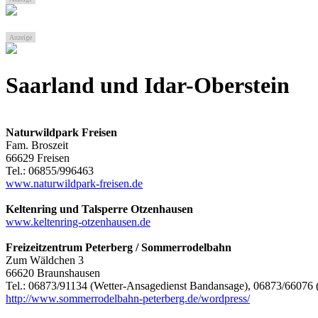
Anzeige
Saarland und Idar-Oberstein
Naturwildpark Freisen
Fam. Broszeit
66629 Freisen
Tel.: 06855/996463
www.naturwildpark-freisen.de
Keltenring und Talsperre Otzenhausen
www.keltenring-otzenhausen.de
Freizeitzentrum Peterberg
/ Sommerrodelbahn
Zum Wäldchen 3
66620 Braunshausen
Tel.: 06873/91134 (Wetter-Ansagedienst Bandansage), 06873/6607
http://www.sommerrodelbahn-peterberg.de/wordpress/