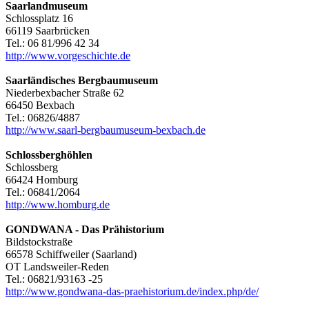
Saarlandmuseum
Schlossplatz 16
66119 Saarbrücken
Tel.: 06 81/996 42 34
http://www.vorgeschichte.de
Saarländisches Bergbaumuseum
Niederbexbacher Straße 62
66450 Bexbach
Tel.: 06826/4887
http://www.saarl-bergbaumuseum-bexbach.de
Schlossberghöhlen
Schlossberg
66424 Homburg
Tel.: 06841/2064
http://www.homburg.de
GONDWANA - Das Prähistorium
Bildstockstraße
66578 Schiffweiler (Saarland)
OT Landsweiler-Reden
Tel.: 06821/93163 -25
http://www.gondwana-das-praehistorium.de/index.php/de/