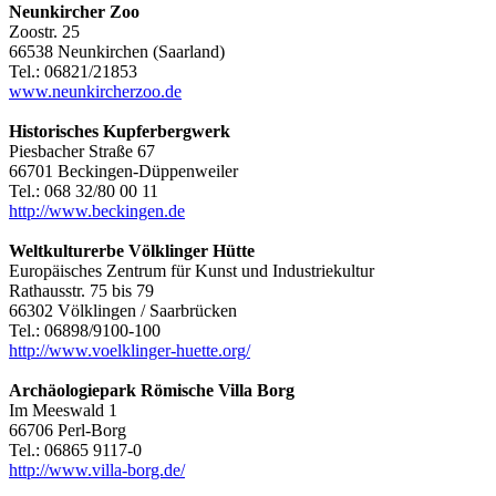
Neunkircher Zoo
Zoostr. 25
66538 Neunkirchen (Saarland)
Tel.: 06821/21853
www.neunkircherzoo.de
Historisches Kupferbergwerk
Piesbacher Straße 67
66701 Beckingen-Düppenweiler
Tel.: 068 32/80 00 11
http://www.beckingen.de
Weltkulturerbe Völklinger Hütte
Europäisches Zentrum für Kunst und Industriekultur
Rathausstr. 75 bis 79
66302 Völklingen / Saarbrücken
Tel.: 06898/9100-100
http://www.voelklinger-huette.org/
Archäologiepark Römische Villa Borg
Im Meeswald 1
66706 Perl-Borg
Tel.: 06865 9117-0
http://www.villa-borg.de/