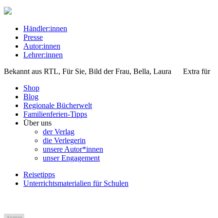
Händler:innen
Presse
Autor:innen
Lehrer:innen
Bekannt aus
RTL, Für Sie, Bild der Frau, Bella, Laura
Extra für
Shop
Blog
Regionale Bücherwelt
Familienferien-Tipps
Über uns
der Verlag
die Verlegerin
unsere Autor*innen
unser Engagement
Reisetipps
Unterrichtsmaterialien für Schulen
Anzeige