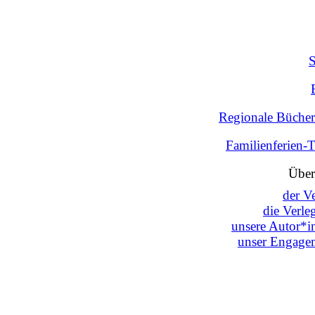
Regionale Bücher
Familienferien-
Über
der V
die Verle
unsere Autor*i
unser Engage