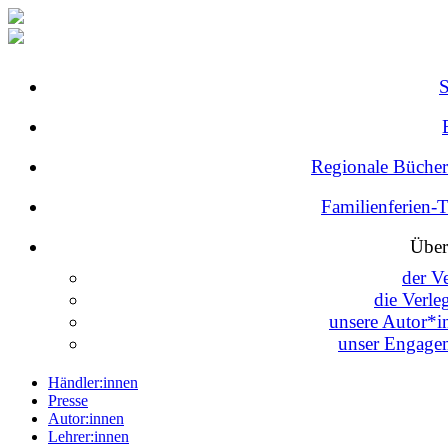
Regionale Bücher
Familienferien-
Über
der V
die Verle
unsere Autor*i
unser Engage
Händler:innen
Presse
Autor:innen
Lehrer:innen